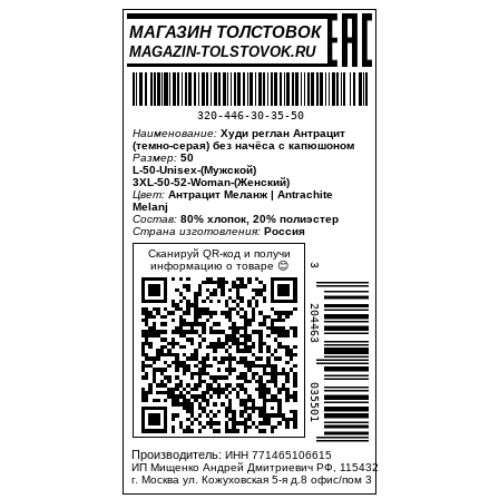
МАГАЗИН ТОЛСТОВОК
MAGAZIN-TOLSTOVOK.RU
320-446-30-35-50
Наименование:
Худи реглан Антрацит
(темно-серая) без начёса с капюшоном
Размер:
50
L-50-Unisex-(Мужской)
3XL-50-52-Woman-(Женский)
Цвет:
Антрацит Меланж | Antrachite
Melanj
Состав:
80% хлопок, 20% полиэстер
Страна изготовления:
Россия
Сканируй QR-код и получи
информацию о товаре 😊
3
204463
035501
Производитель:
ИНН 771465106615
ИП Мищенко Андрей Дмитриевич РФ, 115432
г. Москва ул. Кожуховская 5-я д.8 офис/пом 3