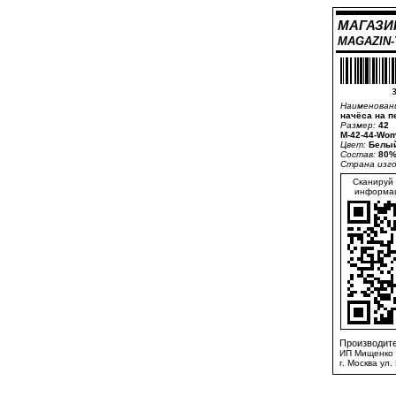
МАГАЗИ
MAGAZIN
3
Наименован
начёса на п
Размер:
42
M-42-44-Wom
Цвет:
Белый
Состав:
80%
Страна изг
Сканируй 
информац
Производите
ИП Мищенко 
г. Москва ул.