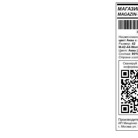
МАГАЗИ
MAGAZIN
3
Наименован
цвет Аква с
Размер:
42
M-42-44-Wom
Цвет:
Аква 
Состав:
80%
Страна изг
Сканируй 
информац
Производите
ИП Мищенко 
г. Москва ул.