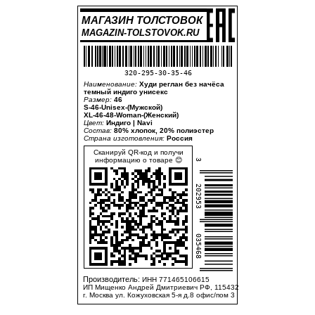
МАГАЗИН ТОЛСТОВОК
MAGAZIN-TOLSTOVOK.RU
320-295-30-35-46
Наименование:
Худи реглан без начёса
темный индиго унисекс
Размер:
46
S-46-Unisex-(Мужской)
XL-46-48-Woman-(Женский)
Цвет:
Индиго | Navi
Состав:
80% хлопок, 20% полиэстер
Страна изготовления:
Россия
Сканируй QR-код и получи
информацию о товаре 😊
3
202953
035468
Производитель:
ИНН 771465106615
ИП Мищенко Андрей Дмитриевич РФ, 115432
г. Москва ул. Кожуховская 5-я д.8 офис/пом 3