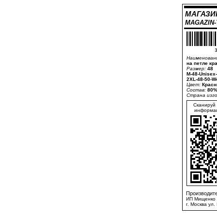
МАГАЗИ
MAGAZIN
3
Наименован
на петле кр
Размер:
48
M-48-Unisex
2XL-48-50-W
Цвет:
Красн
Состав:
80%
Страна изг
Сканируй 
информац
Производите
ИП Мищенко 
г. Москва ул.