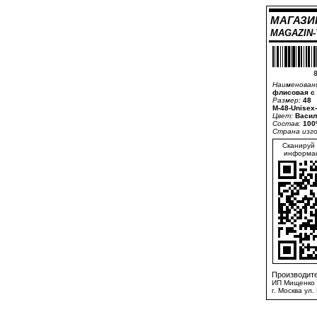
МАГАЗИ
MAGAZIN
8
Наименован
флисовая с 
Размер:
48
M-48-Unisex
Цвет:
Васил
Состав:
100
Страна изг
Сканируй 
информац
Производите
ИП Мищенко 
г. Москва ул.