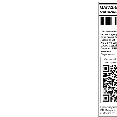
МАГАЗИ
MAGAZIN
3
Наименован
серая худи 
рукавом и 
Размер:
38
XS-38-40-Wo
Цвет:
Серый
Состав:
75%
эластан
Страна изг
Сканируй 
информац
Производите
ИП Мищенко 
г. Москва ул.