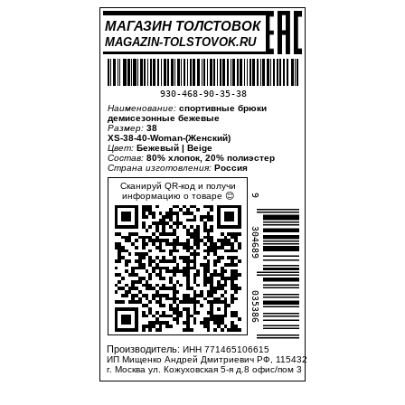
МАГАЗИН ТОЛСТОВОК
MAGAZIN-TOLSTOVOK.RU
930-468-90-35-38
Наименование:
спортивные брюки
демисезонные бежевые
Размер:
38
XS-38-40-Woman-(Женский)
Цвет:
Бежевый | Beige
Состав:
80% хлопок, 20% полиэстер
Страна изготовления:
Россия
Сканируй QR-код и получи
информацию о товаре 😊
9
304689
035386
Производитель:
ИНН 771465106615
ИП Мищенко Андрей Дмитриевич РФ, 115432
г. Москва ул. Кожуховская 5-я д.8 офис/пом 3