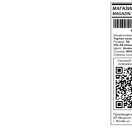
МАГАЗИ
MAGAZIN
8
Наименован
Тартан сала
Размер:
56
3XL-56-Unis
Цвет:
Зелён
Состав:
80%
Страна изг
Сканируй 
информац
Производите
ИП Мищенко 
г. Москва ул.