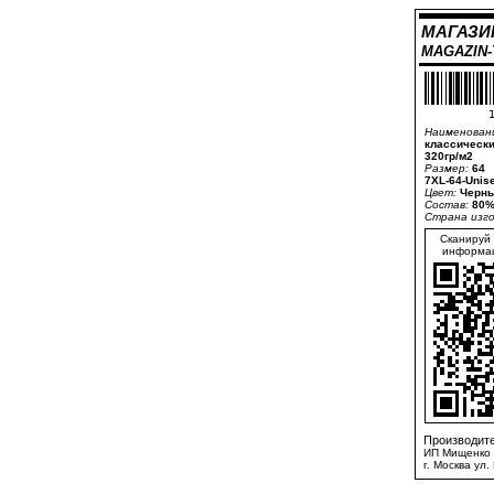
МАГАЗИ
MAGAZIN
1
Наименован
классически
320гр/м2
Размер:
64
7XL-64-Unis
Цвет:
Черны
Состав:
80%
Страна изг
Сканируй 
информац
Производите
ИП Мищенко 
г. Москва ул.