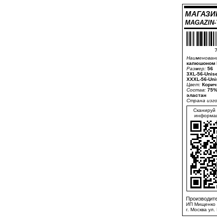
МАГАЗИ
MAGAZIN
7
Наименован
капюшоном 
Размер:
56
3XL-56-Unis
XXXL-56-Uni
Цвет:
Корич
Состав:
75%
эластан
Страна изг
Сканируй 
информац
Производите
ИП Мищенко 
г. Москва ул.