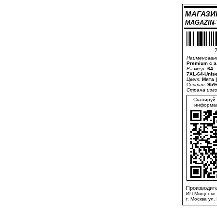
МАГАЗИ
MAGAZIN
7
Наименован
Premium с 
Размер:
64
7XL-64-Unis
Цвет:
Мята |
Состав:
95%
Страна изг
Сканируй 
информац
Производите
ИП Мищенко 
г. Москва ул.