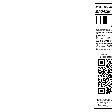
МАГАЗИ
MAGAZIN
3
Наименован
демисезон 
унисекс
Размер:
52
XL-52-Unise
Цвет:
Бордо
Состав:
80%
Страна изг
Сканируй 
информац
Производите
ИП Мищенко 
г. Москва ул.