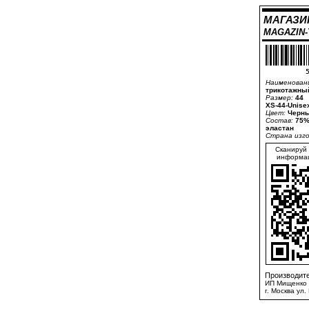
МАГАЗИ
MAGAZIN
5
Наименован
трикотажны
Размер:
44
XS-44-Unise
Цвет:
Черны
Состав:
75%
эластан
Страна изг
Сканируй 
информац
Производите
ИП Мищенко 
г. Москва ул.