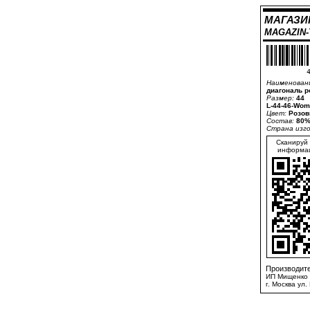
МАГАЗИ
MAGAZIN
4
Наименован
диагональ р
Размер:
44
L-44-46-Wom
Цвет:
Розов
Состав:
80%
Страна изг
Сканируй 
информац
Производите
ИП Мищенко 
г. Москва ул.