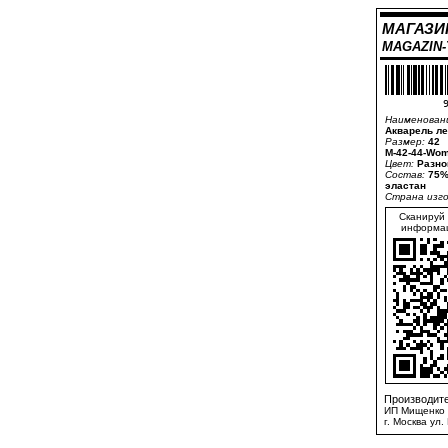
МАГАЗИ
MAGAZIN
9
Наименован
Акварель л
Размер:
42
M-42-44-Wom
Цвет:
Разно
Состав:
75%
эластан
Страна изг
Сканируй 
информац
Производите
ИП Мищенко 
г. Москва ул.