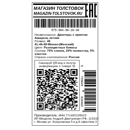
МАГАЗИН ТОЛСТОВОК
MAGAZIN-TOLSTOVOK.RU
975-984-90-20-46
Наименование:
Джоггеры с принтом
Акварель летние
Размер:
46
XL-46-48-Woman-(Женский)
Цвет:
Разноцветные Кляксы
Состав:
75% хлопок, 20% полиэстер, 5%
эластан
Страна изготовления:
Россия
Сканируй QR-код и получи
информацию о товаре 😊
9
759849
020465
Производитель:
ИНН 771465106615
ИП Мищенко Андрей Дмитриевич РФ, 115432
г. Москва ул. Кожуховская 5-я д.8 офис/пом 3