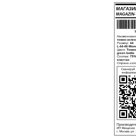
МАГАЗИ
MAGAZIN
9
Наименован
темно-зеле
Размер:
44
L-44-46-Wom
Цвет:
Темно
green bottle
Состав:
75%
эластан
Страна изг
Сканируй 
информац
Производите
ИП Мищенко 
г. Москва ул.