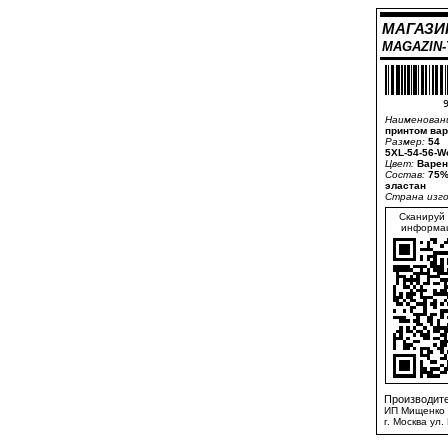
МАГАЗИ
MAGAZIN
9
Наименован
принтом вар
Размер:
54
5XL-54-56-W
Цвет:
Варен
Состав:
75%
эластан
Страна изг
Сканируй 
информац
Производите
ИП Мищенко 
г. Москва ул.