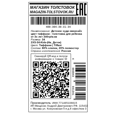
МАГАЗИН ТОЛСТОВОК
MAGAZIN-TOLSTOVOK.RU
400-304-30-31-34
Наименование:
Детское худи оверсайз
цвет тиффани - толстовка для ребенка
от 3х лет 340гр/м.кв
Размер:
34
2XS-34-Kids-(На_Деток)
Цвет:
Тиффани | Tiffani
Состав:
80% хлопок, 20% полиэстер
Страна изготовления:
Россия
Сканируй QR-код и получи
информацию о товаре 😊
4
003043
031341
Производитель:
ИНН 771465106615
ИП Мищенко Андрей Дмитриевич РФ, 115432
г. Москва ул. Кожуховская 5-я д.8 офис/пом 3