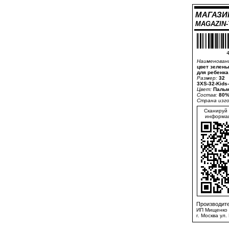
МАГАЗИ
MAGAZIN
4
Наименован
цвет зелены
для ребенка 
Размер:
32
3XS-32-Kids
Цвет:
Пальм
Состав:
80%
Страна изг
Сканируй 
информац
Производите
ИП Мищенко 
г. Москва ул.