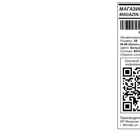
МАГАЗИ
MAGAZIN
8
Наименован
Размер:
48
M-48-Unisex
Цвет:
Белый
Состав:
80%
Страна изг
Сканируй 
информац
Производите
ИП Мищенко 
г. Москва ул.