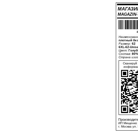
МАГАЗИ
MAGAZIN
4
Наименован
плотный без
Размер:
62
6XL-62-Unis
Цвет:
Голуб
Состав:
80%
Страна изг
Сканируй 
информац
Производите
ИП Мищенко 
г. Москва ул.