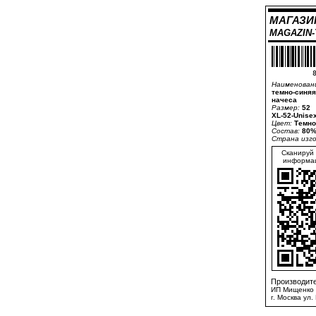
МАГАЗИ
MAGAZIN
8
Наименован
темно-синяя
начеса
Размер:
52
XL-52-Unise
Цвет:
Темно
Состав:
80%
Страна изг
Сканируй 
информац
Производите
ИП Мищенко 
г. Москва ул.