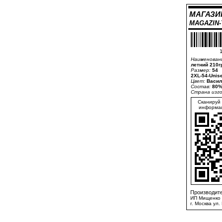
МАГАЗИ
MAGAZIN
1
Наименован
летний 210г
Размер:
54
2XL-54-Unis
Цвет:
Васил
Состав:
80%
Страна изг
Сканируй 
информац
Производите
ИП Мищенко 
г. Москва ул.