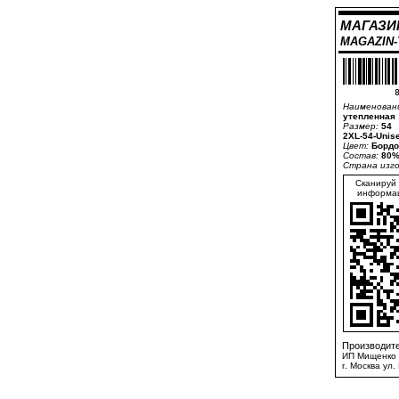
МАГАЗИ
MAGAZIN
8
Наименован
утепленная
Размер:
54
2XL-54-Unis
Цвет:
Бордо
Состав:
80%
Страна изг
Сканируй 
информац
Производите
ИП Мищенко 
г. Москва ул.