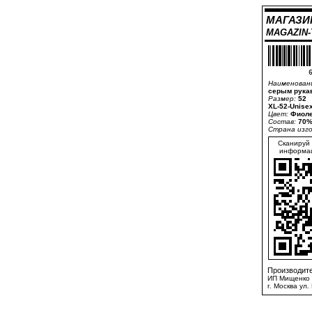
МАГАЗИ
MAGAZIN
6
Наименован
серым рука
Размер:
52
XL-52-Unise
Цвет:
Фиоле
Состав:
70%
Страна изг
Сканируй 
информац
Производите
ИП Мищенко 
г. Москва ул.