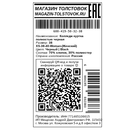
МАГАЗИН ТОЛСТОВОК
MAGAZIN-TOLSTOVOK.RU
600-419-50-32-38
Наименование:
Колледж куртка
полностью черная
Размер:
38
XS-38-40-Woman-(Женский)
Цвет:
Черный | Black
Состав:
70% хлопок, 30% полиэстер
Страна изготовления:
Россия
Сканируй QR-код и получи
информацию о товаре 😊
6
004195
032383
Производитель:
ИНН 771465106615
ИП Мищенко Андрей Дмитриевич РФ, 115432
г. Москва ул. Кожуховская 5-я д.8 офис/пом 3