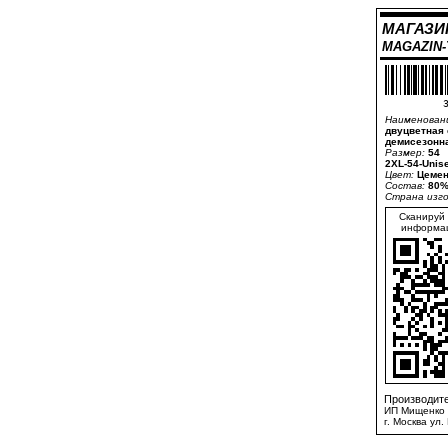
МАГАЗИ
MAGAZIN
3
Наименован
двуцветная 
демисезонна
Размер:
54
2XL-54-Unis
Цвет:
Цемен
Состав:
80%
Страна изг
Сканируй 
информац
Производите
ИП Мищенко 
г. Москва ул.