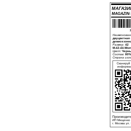
МАГАЗИ
MAGAZIN
3
Наименован
двуцветная 
демисезонна
Размер:
42
M-42-44-Wom
Цвет:
Черны
Состав:
80%
Страна изг
Сканируй 
информац
Производите
ИП Мищенко 
г. Москва ул.