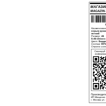
МАГАЗИ
MAGAZIN
3
Наименован
серым рука
летний
Размер:
46
S-46-Unisex
Цвет:
Бордо
Состав:
80%
Страна изг
Сканируй 
информац
Производите
ИП Мищенко 
г. Москва ул.