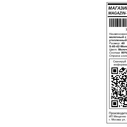
МАГАЗИ
MAGAZIN
1
Наименован
молочный с
утепленный
Размер:
40
S-40-42-Wom
Цвет:
Молоч
Состав:
80%
Страна изг
Сканируй 
информац
Производите
ИП Мищенко 
г. Москва ул.