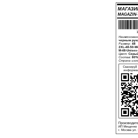
МАГАЗИ
MAGAZIN
1
Наименован
черным рук
Размер:
48
2XL-48-50-W
M-48-Unisex
Цвет:
Серый
Состав:
80%
Страна изг
Сканируй 
информац
Производите
ИП Мищенко 
г. Москва ул.