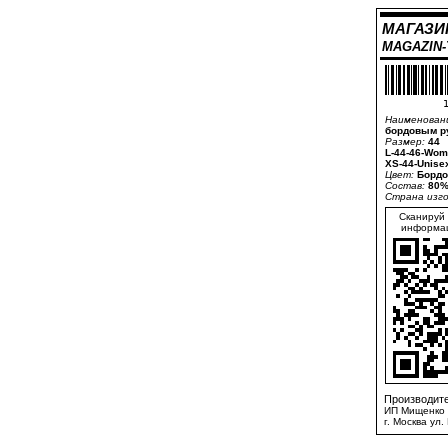
МАГАЗИ
MAGAZIN
1
Наименован
бордовым р
Размер:
44
L-44-46-Wom
XS-44-Unise
Цвет:
Бордо
Состав:
80%
Страна изг
Сканируй 
информац
Производите
ИП Мищенко 
г. Москва ул.