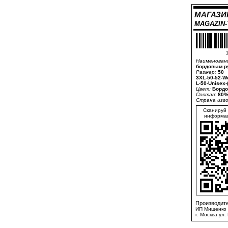
МАГАЗИ
MAGAZIN
1
Наименован
бордовым р
Размер:
50
3XL-50-52-W
L-50-Unisex
Цвет:
Бордо
Состав:
80%
Страна изг
Сканируй 
информац
Производите
ИП Мищенко 
г. Москва ул.