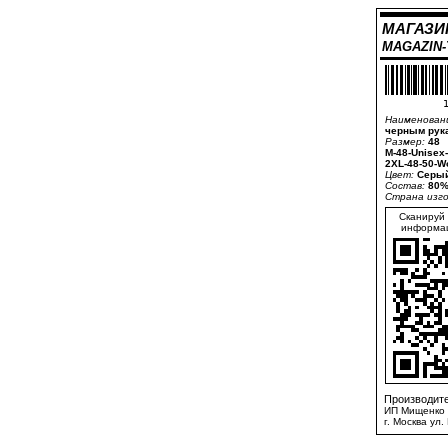
МАГАЗИ
MAGAZIN
1
Наименован
черным рук
Размер:
48
M-48-Unisex
2XL-48-50-W
Цвет:
Серый
Состав:
80%
Страна изг
Сканируй 
информац
Производите
ИП Мищенко 
г. Москва ул.