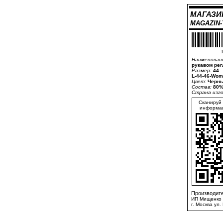
МАГАЗИ
MAGAZIN
1
Наименован
рукавом рег
Размер:
44
L-44-46-Wom
Цвет:
Черны
Состав:
80%
Страна изг
Сканируй 
информац
Производите
ИП Мищенко 
г. Москва ул.