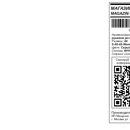
МАГАЗИ
MAGAZIN
1
Наименован
рукавом рег
Размер:
40
S-40-42-Wom
Цвет:
Серый
Состав:
80%
Страна изг
Сканируй 
информац
Производите
ИП Мищенко 
г. Москва ул.