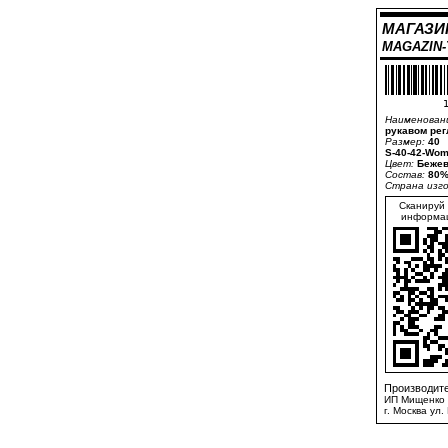
МАГАЗИ
MAGAZIN
1
Наименован
рукавом рег
Размер:
40
S-40-42-Wom
Цвет:
Бежев
Состав:
80%
Страна изг
Сканируй 
информац
Производите
ИП Мищенко 
г. Москва ул.