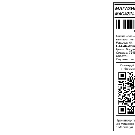
МАГАЗИ
MAGAZIN
1
Наименован
свитшот лет
Размер:
44
L-44-46-Wom
Цвет:
Бордо
Состав:
75%
эластан
Страна изг
Сканируй 
информац
Производите
ИП Мищенко 
г. Москва ул.