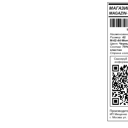
МАГАЗИ
MAGAZIN
9
Наименован
Размер:
42
M-42-44-Wom
Цвет:
Черны
Состав:
75%
эластан
Страна изг
Сканируй 
информац
Производите
ИП Мищенко 
г. Москва ул.