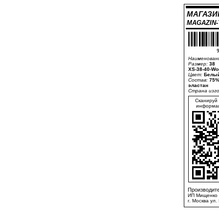
МАГАЗИ
MAGAZIN
9
Наименован
Размер:
38
XS-38-40-Wo
Цвет:
Белый
Состав:
75%
эластан
Страна изг
Сканируй 
информац
Производите
ИП Мищенко 
г. Москва ул.