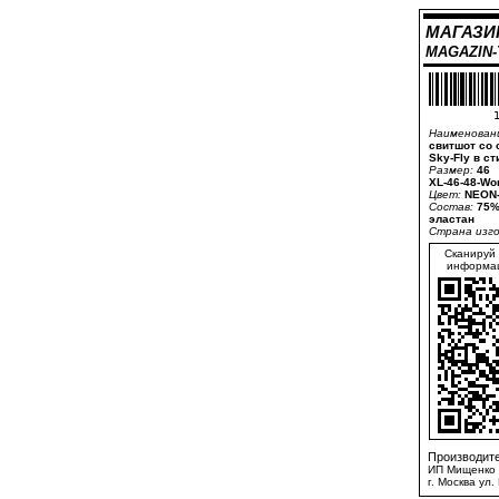
МАГАЗИ
MAGAZIN
1
Наименован
свитшот со
Sky-Fly в с
Размер:
46
XL-46-48-Wo
Цвет:
NEON-
Состав:
75%
эластан
Страна изг
Сканируй 
информац
Производите
ИП Мищенко 
г. Москва ул.