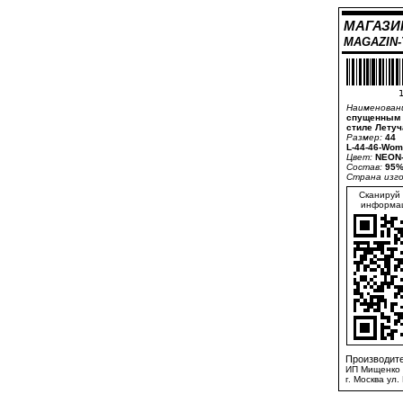
МАГАЗИ
MAGAZIN
1
Наименован
спущенным п
стиле Лету
Размер:
44
L-44-46-Wom
Цвет:
NEON-
Состав:
95%
Страна изг
Сканируй 
информац
Производите
ИП Мищенко 
г. Москва ул.