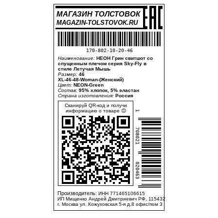
МАГАЗИН ТОЛСТОВОК
MAGAZIN-TOLSTOVOK.RU
170-802-10-20-46
Наименование:
НЕОН Грин свитшот со
спущенным плечом серия Sky-Fly в
стиле Летучая Мышь
Размер:
46
XL-46-48-Woman-(Женский)
Цвет:
NEON-Green
Состав:
95% хлопок, 5% эластан
Страна изготовления:
Россия
Сканируй QR-код и получи
информацию о товаре 😊
1
708021
020463
Производитель:
ИНН 771465106615
ИП Мищенко Андрей Дмитриевич РФ, 115432
г. Москва ул. Кожуховская 5-я д.8 офис/пом 3