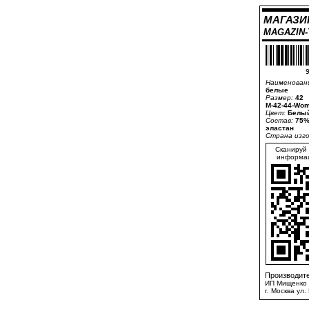
МАГАЗИ
MAGAZIN
9
Наименован
белые
Размер:
42
M-42-44-Wom
Цвет:
Белый
Состав:
75%
эластан
Страна изг
Сканируй 
информац
Производите
ИП Мищенко 
г. Москва ул.