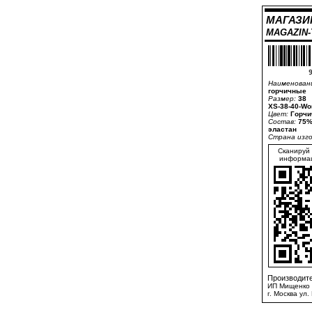
МАГАЗИ
MAGAZIN
9
Наименован
горчичные
Размер:
38
XS-38-40-Wo
Цвет:
Горчи
Состав:
75%
эластан
Страна изг
Сканируй 
информац
Производите
ИП Мищенко 
г. Москва ул.