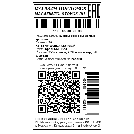
МАГАЗИН ТОЛСТОВОК
MAGAZIN-TOLSTOVOK.RU
940-186-80-20-38
Наименование:
Шорты боксеры летние
красные
Размер:
38
XS-38-40-Woman-(Женский)
Цвет:
Красный | Red
Состав:
75% хлопок, 20% полиэстер, 5%
эластан
Страна изготовления:
Россия
Сканируй QR-код и получи
информацию о товаре 😊
9
401868
020383
Производитель:
ИНН 771465106615
ИП Мищенко Андрей Дмитриевич РФ, 115432
г. Москва ул. Кожуховская 5-я д.8 офис/пом 3