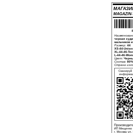
МАГАЗИ
MAGAZIN
8
Наименован
черная худи
мальчиков и
Размер:
44
XS-44-Unise
XL-44-46-Te
L-44-46-Wom
Цвет:
Черны
Состав:
80%
Страна изг
Сканируй 
информац
Производите
ИП Мищенко 
г. Москва ул.