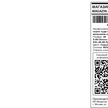
МАГАЗИ
MAGAZIN
8
Наименован
серое худи 
мальчиков и
Размер:
46
S-46-Unisex
XXL-46-48-T
Цвет:
Серый
Состав:
80%
Страна изг
Сканируй 
информац
Производите
ИП Мищенко 
г. Москва ул.